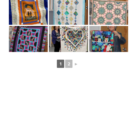
1
2
►